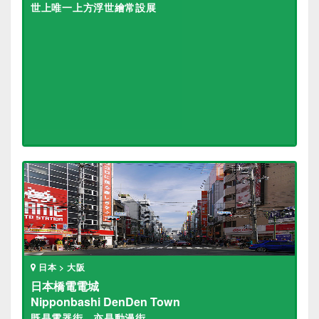
世上唯一上方浮世繪常設展
日本 > 大阪
日本橋電電城
Nipponbashi DenDen Town
既是電器街，亦是動漫街