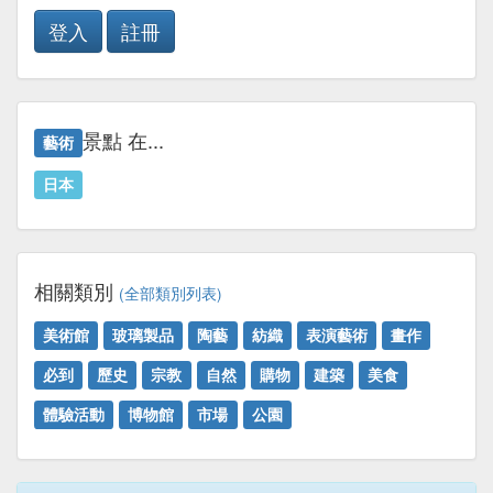
登入
註冊
景點 在...
藝術
日本
相關類別
(全部類別列表)
美術館
玻璃製品
陶藝
紡織
表演藝術
畫作
必到
歷史
宗教
自然
購物
建築
美食
體驗活動
博物館
市場
公園