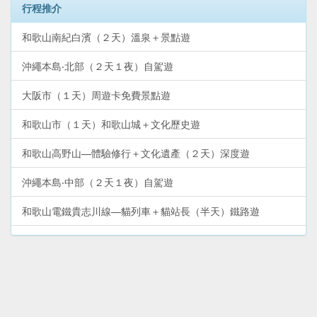
行程推介
和歌山南紀白濱（２天）溫泉＋景點遊
沖繩本島‧北部（２天１夜）自駕遊
大阪市（１天）周遊卡免費景點遊
和歌山市（１天）和歌山城＋文化歷史遊
和歌山高野山—體驗修行＋文化遺產（２天）深度遊
沖繩本島‧中部（２天１夜）自駕遊
和歌山電鐵貴志川線—貓列車＋貓站長（半天）鐵路遊
沖繩‧那霸市中心（２天１夜）YuiRail二日券暢遊
和歌山熊野古道（２天）熊野三山深度遊
沖繩本島（６天５夜）精點巴士遊