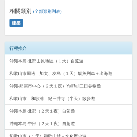
相關類別
(全部類別列表)
建築
行程推介
沖繩本島‧北部山原地區（１天）自駕遊
和歌山市周邊—加太、友島（１天）鯛魚列車＋出海遊
沖繩‧那霸市中心（２天１夜）YuiRail二日券暢遊
和歌山市—和歌浦、紀三井寺（半天）散步遊
沖繩本島‧北部（２天１夜）自駕遊
沖繩本島‧中部（２天１夜）自駕遊
和歌山市（１天）和歌山城＋文化歷史遊