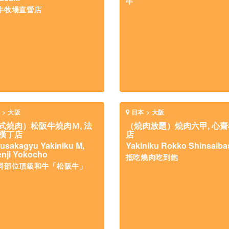
牛
牛牧場直營店
 > 大阪
日本 > 大阪
式燒肉）松阪牛燒肉Ｍ, 法
（燒肉放題）燒肉六甲, 心齋
橫丁店
店
usakagyu Yakiniku M,
Yakiniku Rokko Shinsaiba
nji Yokocho
抵吃燒肉吃到飽
同部位頂級和牛「松阪牛」