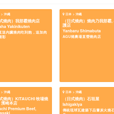
 > 沖繩
日本 > 沖繩
式燒肉）我那霸燒肉店
（日式燒肉）燒肉乃我那霸, 
護店
ha Yakinikuten
Yanbaru Shimabuta
直送內臟燒肉吃到飽，追加肉
AGU豬農場直營燒肉店
精彩
 > 沖繩
日本 > 沖繩
式燒肉）KITAUCHI 牧場燒
（日式燒肉）石垣屋
, 濱崎本店
Ishigakiya
uchi Premium Beef,
傳統琉球瓦建築下品嘗炭火燒
asaki