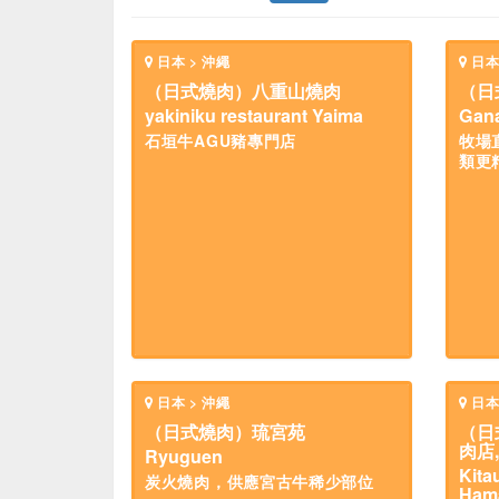
日本 > 沖繩
日本
（日式燒肉）八重山燒肉
（日
yakiniku restaurant Yaima
Gana
石垣牛AGU豬專門店
牧場
類更
日本 > 沖繩
日本
（日式燒肉）琉宮苑
（日
肉店
Ryuguen
Kita
炭火燒肉，供應宮古牛稀少部位
Ham