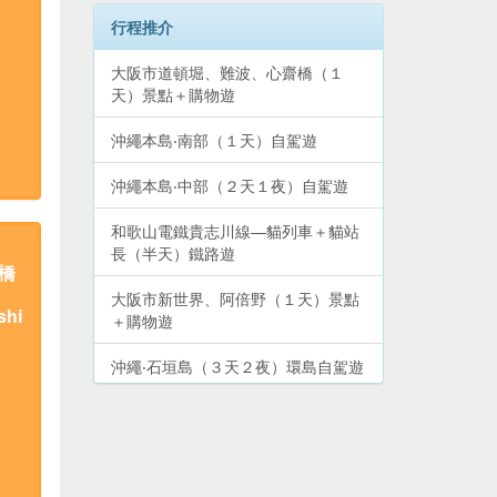
行程推介
大阪市道頓堀、難波、心齋橋（１
天）景點＋購物遊
沖繩本島‧南部（１天）自駕遊
沖繩本島‧中部（２天１夜）自駕遊
和歌山電鐵貴志川線—貓列車＋貓站
長（半天）鐵路遊
橋
大阪市新世界、阿倍野（１天）景點
shi
＋購物遊
沖繩‧石垣島（３天２夜）環島自駕遊
沖繩‧那霸市中心（２天１夜）YuiRail
二日券暢遊
和歌山市周邊—加太、友島（１天）