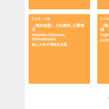
日本 > 大阪
日本
（燒肉放題）力丸燒肉, 心齋橋
（熟
店
橋
Yakiniku Rikimaru
Taji
Shinsaibashi
45
網上大推平價燒肉放題