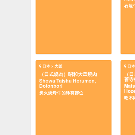
石垣
日本 > 大阪
日本
（日式燒肉）昭和大眾燒肉
（日
善寺
Showa Taishu Horumon,
Dotonbori
Mats
Hoze
炭火燒烤牛的稀有部位
吃不