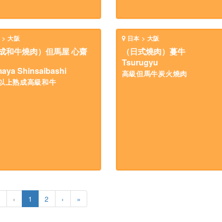
 > 大阪
日本 > 大阪
成和牛燒肉）但馬屋 心齋
（日式燒肉）蔓牛
Tsurugyu
maya Shinsaibashi
高級但馬牛炭火燒肉
天以上熟成高級和牛
«
‹
1
2
›
»