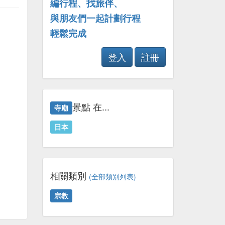
編行程、找旅伴、
與朋友們一起計劃行程
輕鬆完成
登入
註冊
景點 在...
寺廟
日本
相關類別
(全部類別列表)
宗教