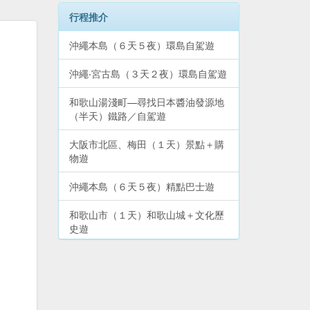
行程推介
沖繩本島（６天５夜）環島自駕遊
沖繩‧宮古島（３天２夜）環島自駕遊
和歌山湯淺町—尋找日本醬油發源地
（半天）鐵路／自駕遊
大阪市北區、梅田（１天）景點＋購
物遊
沖繩本島（６天５夜）精點巴士遊
和歌山市（１天）和歌山城＋文化歷
史遊
和歌山南紀白濱（２天）溫泉＋景點
遊
大阪市道頓堀、難波、心齋橋（１