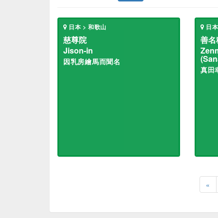
日本 > 和歌山
日本
慈尊院
善名
Jison-in
Zenm
(San
因乳房繪馬而聞名
真田
«