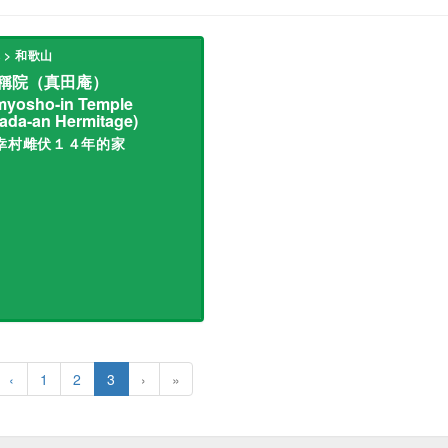
 > 和歌山
稱院（真田庵）
yosho-in Temple
ada-an Hermitage)
幸村雌伏１４年的家
‹
1
2
3
›
»