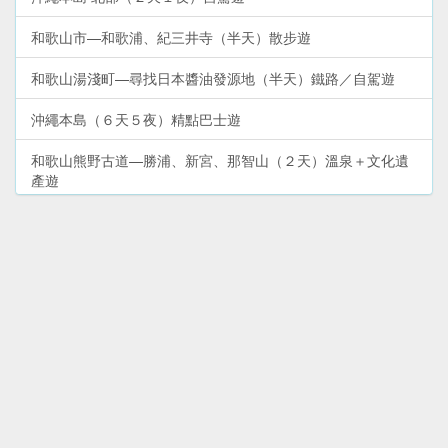
和歌山市—和歌浦、紀三井寺（半天）散步遊
和歌山湯淺町—尋找日本醬油發源地（半天）鐵路／自駕遊
沖繩本島（６天５夜）精點巴士遊
和歌山熊野古道—勝浦、新宮、那智山（２天）溫泉＋文化遺
產遊
沖繩本島（６天５夜）環島自駕遊
和歌山熊野古道（２天）熊野三山深度遊
大阪市道頓堀、難波、心齋橋（１天）景點＋購物遊