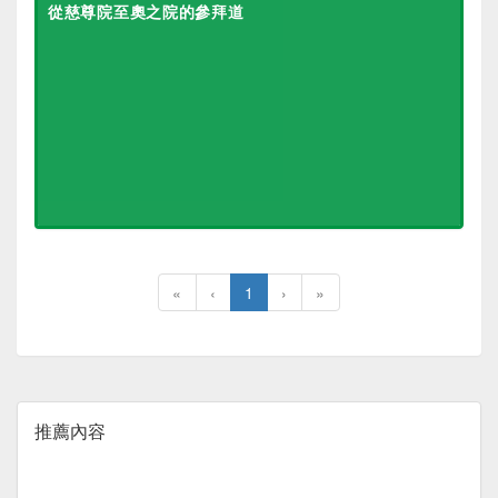
從慈尊院至奧之院的參拜道
«
‹
1
›
»
推薦內容