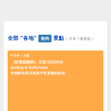
全部 "各地"
景點
熱狗
( 共有 1個景點 )
日本 > 大阪
（軟雪糕熱狗）元祖 ICEDOG
Icedog & Softcream
炸熱狗包與北海道牛乳雪糕的結合