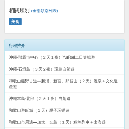
相關類別
(全部類別列表)
美食
行程推介
沖繩‧那霸市中心（２天１夜）YuiRail二日券暢遊
沖繩‧石垣島（３天２夜）環島自駕遊
和歌山熊野古道—勝浦、新宮、那智山（２天）溫泉＋文化遺
產遊
沖繩本島‧北部（２天１夜）自駕遊
和歌山遊艇城（１天）親子玩樂遊
和歌山市周邊—加太、友島（１天）鯛魚列車＋出海遊