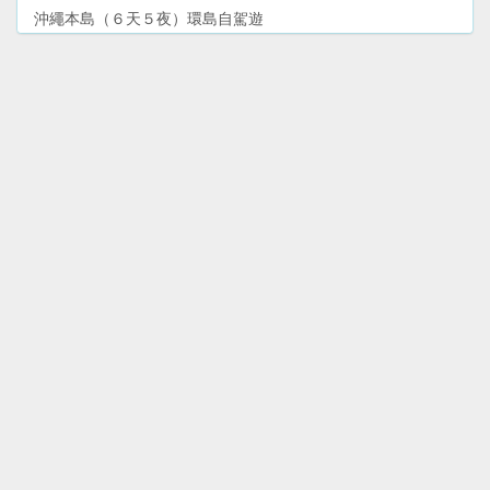
沖繩本島（６天５夜）環島自駕遊
大阪市北區、梅田（１天）景點＋購物遊
和歌山電鐵貴志川線—貓列車＋貓站長（半天）鐵路遊
和歌山市（１天）和歌山城＋文化歷史遊