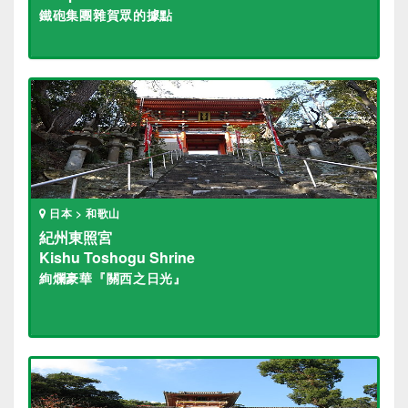
鐵砲集團雜賀眾的據點
日本 > 和歌山
紀州東照宮
Kishu Toshogu Shrine
絢爛豪華『關西之日光』