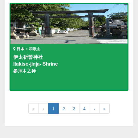
日本 > 和歌山
伊太祈曾神社
Itakiso-jinja- Shrine
參拜木之神
«
‹
1
2
3
4
›
»