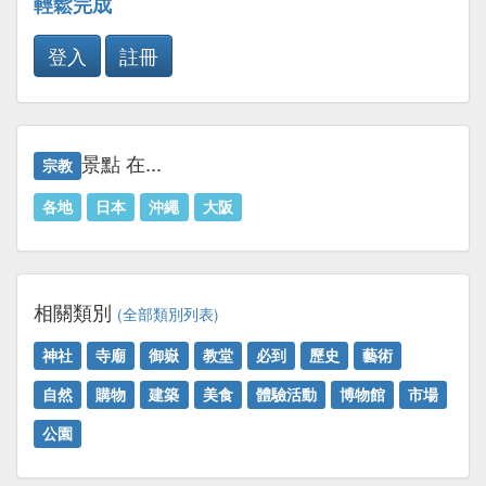
輕鬆完成
登入
註冊
景點 在...
宗教
各地
日本
沖繩
大阪
相關類別
(全部類別列表)
神社
寺廟
御嶽
教堂
必到
歷史
藝術
自然
購物
建築
美食
體驗活動
博物館
市場
公園