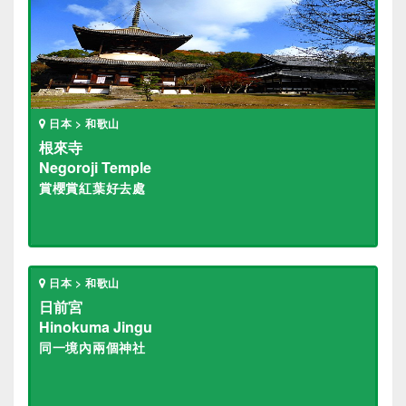
日本 > 和歌山
根來寺
Negoroji Temple
賞櫻賞紅葉好去處
日本 > 和歌山
日前宮
Hinokuma Jingu
同一境內兩個神社