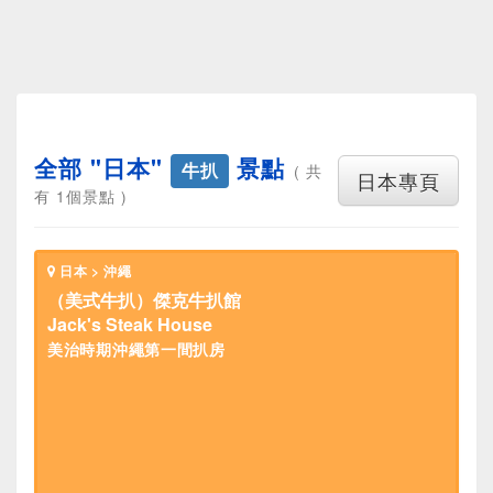
全部 "日本"
景點
牛扒
( 共
日本專頁
有 1個景點 )
日本 > 沖繩
（美式牛扒）傑克牛扒館
Jack's Steak House
美治時期沖繩第一間扒房