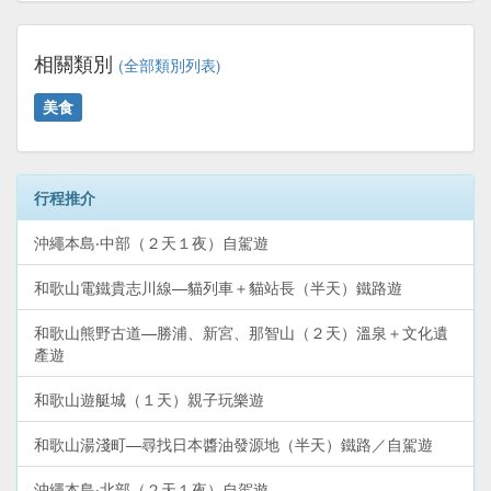
相關類別
(全部類別列表)
美食
行程推介
沖繩本島‧中部（２天１夜）自駕遊
和歌山電鐵貴志川線—貓列車＋貓站長（半天）鐵路遊
和歌山熊野古道—勝浦、新宮、那智山（２天）溫泉＋文化遺
產遊
和歌山遊艇城（１天）親子玩樂遊
和歌山湯淺町—尋找日本醬油發源地（半天）鐵路／自駕遊
沖繩本島‧北部（２天１夜）自駕遊