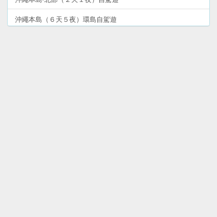
沖繩本島（６天５夜）環島自駕遊
沖繩‧石垣島（３天２夜）環島自駕遊
大阪市北區、梅田（１天）景點＋購物遊
沖繩‧宮古島（３天２夜）環島自駕遊