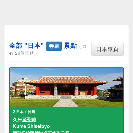
全部 "日本"
景點
寺廟
( 共
日本專頁
有 26個景點 )
日本 > 沖繩
久米至聖廟
Kume Shiseibyo
康熙送給琉球尚貞王的孔子廟