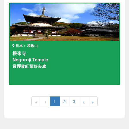
日本 > 和歌山
根來寺
Negoroji Temple
賞櫻賞紅葉好去處
«
‹
1
2
3
›
»