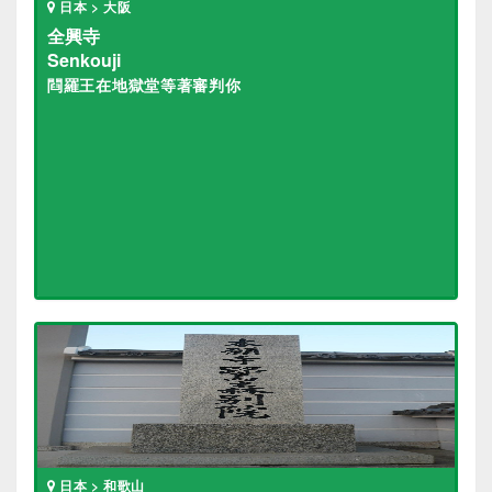
日本 > 大阪
全興寺
Senkouji
閰羅王在地獄堂等著審判你
日本 > 和歌山