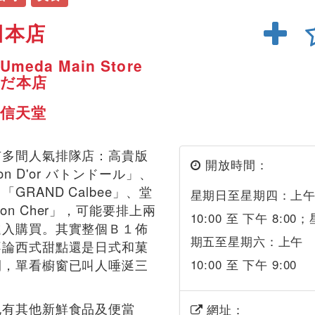
田本店
 Umeda Main Store
めだ本店
信天堂
有多間人氣排隊店：高貴版
開放時間：
on D'or バトンドール」、
GRAND Calbee」、堂
星期日至星期四：上
on Cher」，可能要排上兩
10:00 至 下午 8:00；
進入購買。其實整個Ｂ１佈
期五至星期六：上午
不論西式甜點還是日式和菓
間，單看櫥窗已叫人唾涎三
10:00 至 下午 9:00
也有其他新鮮食品及便當
網址：