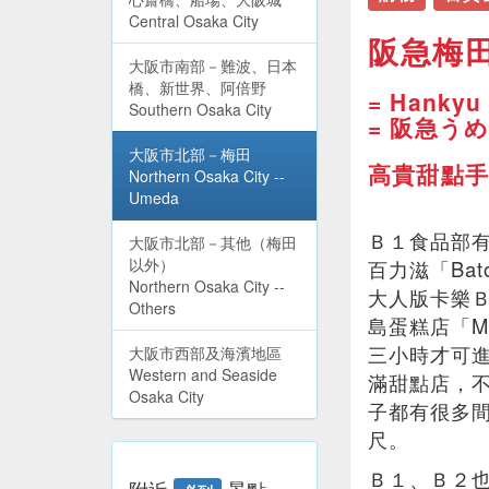
Central Osaka City
阪急梅
大阪市南部－難波、日本
橋、新世界、阿倍野
= Hankyu
Southern Osaka City
= 阪急う
大阪市北部－梅田
高貴甜點手
Northern Osaka City --
Umeda
Ｂ１食品部
大阪市北部－其他（梅田
以外）
百力滋「Bat
Northern Osaka City --
大人版卡樂Ｂ「
Others
島蛋糕店「M
三小時才可
大阪市西部及海濱地區
Western and Seaside
滿甜點店，
Osaka City
子都有很多
尺。
Ｂ１、Ｂ２