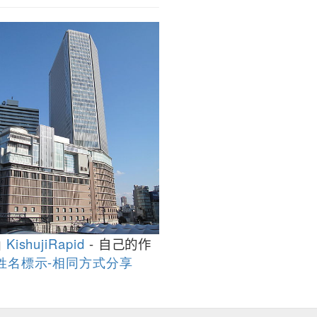
由
KishujiRapid
-
自己的作
 姓名標示-相同方式分享