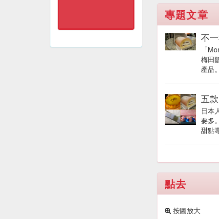
專題文章
不一
「M
梅田
產品。
五款
日本
要多
甜點專
點去
按圖放大