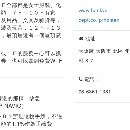
６Ｆ全部都是女士服裝、化
www.hankyu-
之類，７Ｆ～１０Ｆ有家
裝及用品、文具及雜貨等，
dept.co.jp/honten
童裝及玩具，１２Ｆ～１３
街，最頂層還有一個屋頂廣
地址：
大阪府 大阪市 北區 
１或１Ｆ的服務中心可以換
券，也可以拿到免費Wi-Fi
町 8-7
電話：
06-6361-1381
在旁邊的那棟「阪急
P NAVIO）」
以在Ｂ１辦理退稅手續，不過
額的1.1%作為手續費