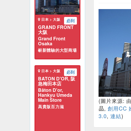
日本 > 大阪
必到
GRAND FRONT
大阪
Grand Front
Osaka
嶄新體驗的大型商場
日本 > 大阪
必到
BATON D'OR, 阪
急梅田本店
Bâton D'or,
Hankyu Umeda
Main Store
(圖片來源: 
高貴版百力滋
品
,
創用CC
3.0
,
連結
)