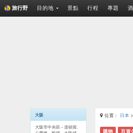
目的地
景點
行程
專題
旅行野
大阪
位置：
日本
大阪市中央區－道頓堀、
購物
百貨
心齋橋、船場、大阪城