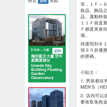
附近
景點
必到
等，１Ｆ～
妝品、飾品
品、運動時
１１Ｆ就是
Ｆ都是美食
場。
持護照到Ｂ
領９５折優惠
日本 > 大阪
必到
的密碼。
梅田藍天大廈 空中
庭園展望台
Umeda Sky
Building Floating
小貼士：
Garden
Observatory
1. 男裝都
環迴３６０度梅田夜
MEN'S（HE
景
2. 店內可
要收取免稅金