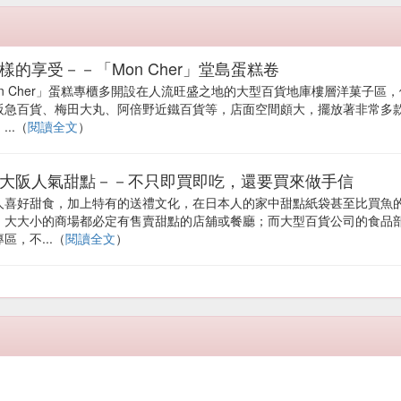
樣的享受－－「Mon Cher」堂島蛋糕卷
on Cher」蛋糕專櫃多開設在人流旺盛之地的大型百貨地庫樓層洋菓子區
阪急百貨、梅田大丸、阿倍野近鐵百貨等，店面空間頗大，擺放著非常多
...（
閱讀全文
）
大阪人氣甜點－－不只即買即吃，還要買來做手信
人喜好甜食，加上特有的送禮文化，在日本人的家中甜點紙袋甚至比買魚
。大大小的商場都必定有售賣甜點的店舖或餐廳；而大型百貨公司的食品
區，不...（
閱讀全文
）