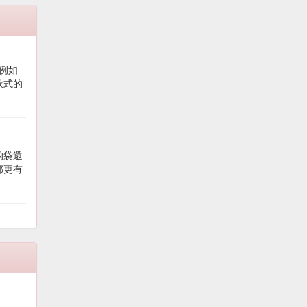
，例如
款式的
的袋還
部更有