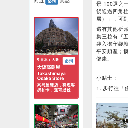
附近
景點
必到
景 100選
後通過四角
居）」，可
還有其他祈
集三粒有『
裝入御守袋
平安順產；
健康。
日本 > 大阪
必到
大阪高島屋
Takashimaya
小貼士：
Osaka Store
高島屋總店，有遊客
1. 步行往
折扣卡，還可退稅