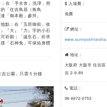
之一；在「手水舍」洗淨，然
入場費：
柱的「住吉鳥居（角鳥
免費
到達「御本殿」參拜。
願地點：在「五所御前」收
網址：
五』『大』『力』字的小石
就可祈願；「誕生石」祈求
www.sumiyoshitaisha
摸摸「石神兔」可保佑身體
地址：
大阪府 大阪市 住吉區
吉 2-9-89
「住吉公園」只需５分鐘
電話：
06-6672-0753