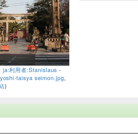
由
ja:利用者:Stanislaus
-
oshi-taisya seimon.jpg
,
結
)