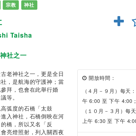
宗教
神社
社
hi Taisha
神社之一
最古老神社之一，更是全日
開放時間：
總社，是航海的守護神；當
此參拜，也會在此舉行婚
（４月－９月）每天
會議等。
午 6:00 至 下午 4:00
色高弧度的石橋「太鼓
（１０月－３月）每
身進入神社，石橋倒映在河
上午 6:30 至 下午 4:0
了的橋，所以又名「反
更會亮燈照射，列入關西夜