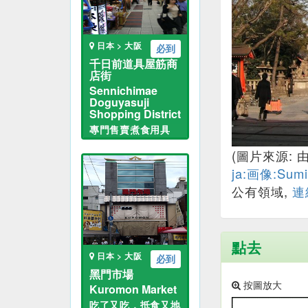
日本 > 大阪
必到
千日前道具屋筋商
店街
Sennichimae
Doguyasuji
Shopping District
專門售賣煮食用具
(圖片來源: 
ja:画像:Sumiy
公有領域,
連
點去
日本 > 大阪
必到
黑門市場
按圖放大
Kuromon Market
吃了又吃，抵食又地