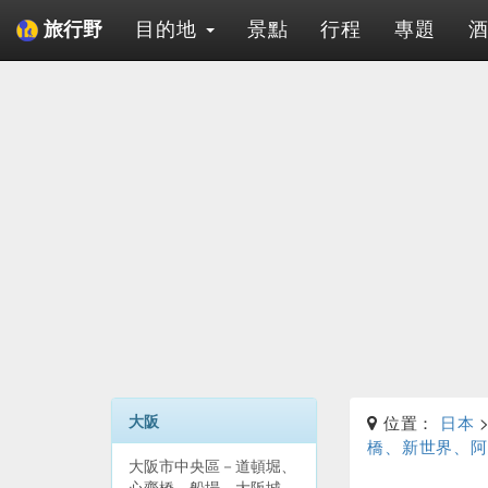
目的地
景點
行程
專題
旅行野
大阪
位置：
日本
橋、新世界、阿
大阪市中央區－道頓堀、
心齋橋、船場、大阪城