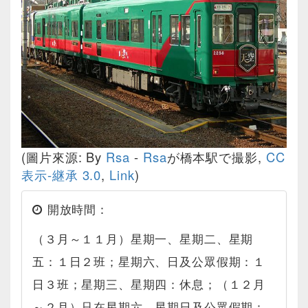
(圖片來源: By
Rsa
-
Rsa
が橋本駅で撮影,
CC
表示-継承 3.0
,
Link
)
開放時間：
（３月～１１月）星期一、星期二、星期
五：１日２班；星期六、日及公眾假期：１
日３班；星期三、星期四：休息；（１２月
～２月）只在星期六、星期日及公眾假期：