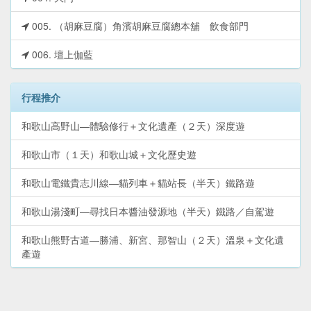
005. （胡麻豆腐）角濱胡麻豆腐總本舖 飲食部門
006. 壇上伽藍
行程推介
和歌山高野山—體驗修行＋文化遺產（２天）深度遊
和歌山市（１天）和歌山城＋文化歷史遊
和歌山電鐵貴志川線—貓列車＋貓站長（半天）鐵路遊
和歌山湯淺町—尋找日本醬油發源地（半天）鐵路／自駕遊
和歌山熊野古道—勝浦、新宮、那智山（２天）溫泉＋文化遺
產遊