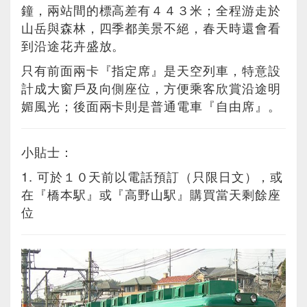
鐘，兩站間的標高差有４４３米；全程游走於
山岳與森林，四季都美景不絕，春天時還會看
到沿途花卉盛放。
只有前面兩卡『指定席』是天空列車，特意設
計成大窗戶及向側座位，方便乘客欣賞沿途明
媚風光；後面兩卡則是普通電車『自由席』。
小貼士：
1. 可於１０天前以電話預訂（只限日文），或
在『橋本駅』或『高野山駅』購買當天剩餘座
位