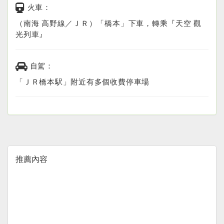
火車：
（南海 高野線／ＪＲ）「橋本」下車，轉乘『天空 觀
光列車』
自駕：
「ＪＲ橋本駅」附近有多個收費停車場
推薦內容