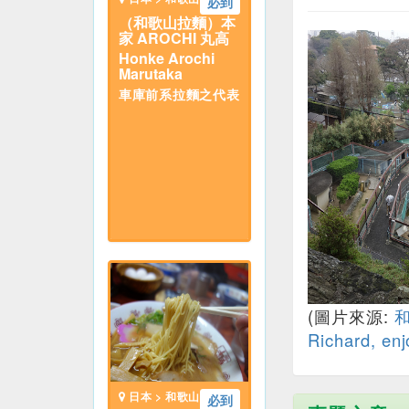
必到
（和歌山拉麵）本
家 AROCHI 丸高
Honke Arochi
Marutaka
車庫前系拉麵之代表
(圖片來源:
Richard, enj
日本 > 和歌山
必到