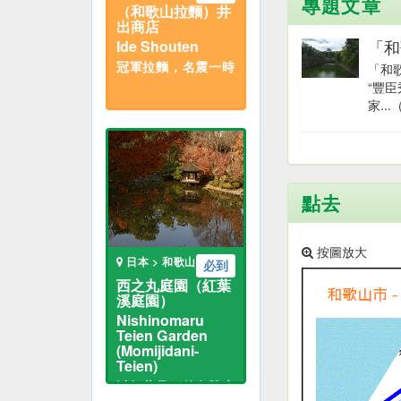
專題文章
（和歌山拉麵）井
出商店
「和
Ide Shouten
冠軍拉麵，名震一時
「和
“豐
家...
點去
按圖放大
日本 > 和歌山
必到
西之丸庭園（紅葉
溪庭園）
Nishinomaru
Teien Garden
(Momijidani-
Teien)
以紅葉見稱的名勝庭