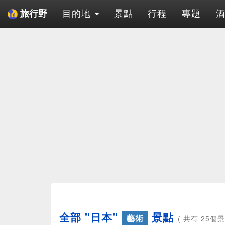
目的地
景點
行程
專題
旅行野
全部 "日本"
景點
藝術
( 共有 25個景