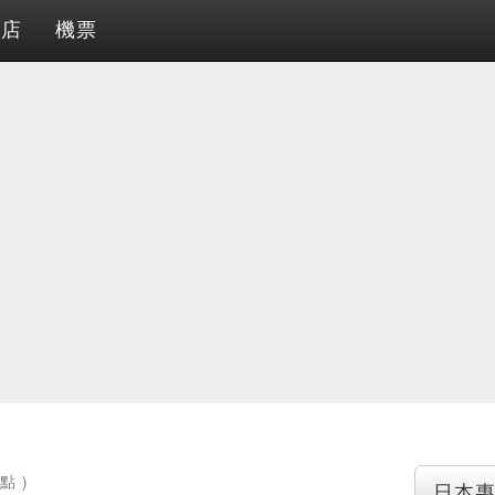
酒店
機票
點 )
日本