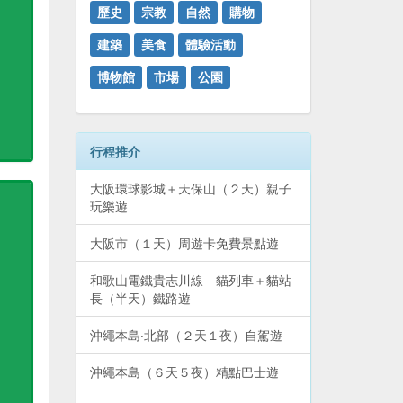
歷史
宗教
自然
購物
建築
美食
體驗活動
博物館
市場
公園
行程推介
大阪環球影城＋天保山（２天）親子
玩樂遊
大阪市（１天）周遊卡免費景點遊
和歌山電鐵貴志川線—貓列車＋貓站
長（半天）鐵路遊
沖繩本島‧北部（２天１夜）自駕遊
沖繩本島（６天５夜）精點巴士遊