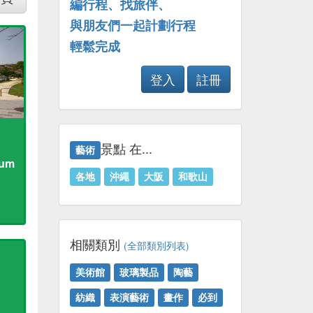
編行程、找旅伴、
與朋友們一起計劃行程
輕鬆完成
登入
註冊
景點 在...
藝術
eum
各地
沖繩
大阪
和歌山
相關類別
(全部類別列表)
美術館
玻璃製品
陶藝
紡織
表演藝術
畫作
必到