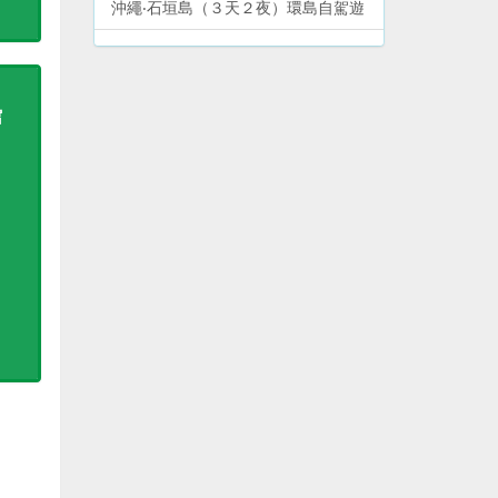
沖繩‧石垣島（３天２夜）環島自駕遊
大阪市新世界、阿倍野（１天）景點
＋購物遊
館
和歌山熊野古道—勝浦、新宮、那智
山（２天）溫泉＋文化遺產遊
沖繩‧宮古島（３天２夜）環島自駕遊
和歌山高野山—體驗修行＋文化遺產
（２天）深度遊