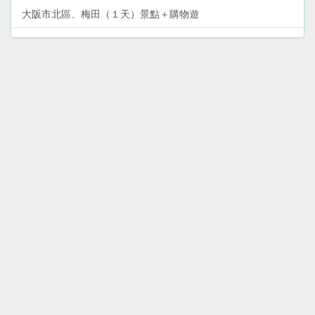
大阪市北區、梅田（１天）景點＋購物遊
沖繩本島（６天５夜）環島自駕遊
和歌山熊野古道（２天）熊野三山深度遊
和歌山高野山—體驗修行＋文化遺產（２天）深度遊