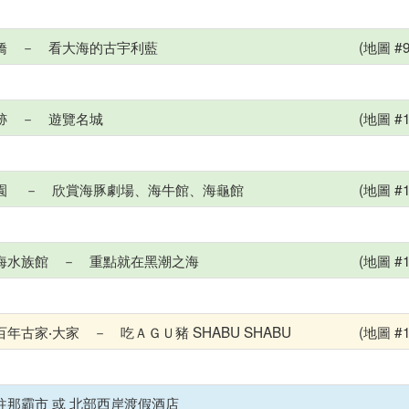
橋 － 看大海的古宇利藍
(地圖 #9
跡 － 遊覽名城
(地圖 #1
園 － 欣賞海豚劇場、海牛館、海龜館
(地圖 #1
海水族館 － 重點就在黑潮之海
(地圖 #1
年古家‧大家 － 吃ＡＧＵ豬 SHABU SHABU
(地圖 #1
往那霸市 或 北部西岸渡假酒店