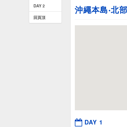
DAY 2
沖繩本島‧北
回頁頂
DAY 1