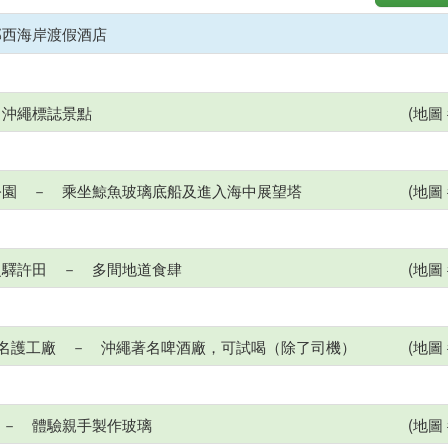
部西海岸渡假酒店
 沖繩標誌景點
(地圖 
公園 － 乘坐鯨魚玻璃底船及進入海中展望塔
(地圖 
之驛許田 － 多間地道食肆
(地圖 
啤酒名護工廠 － 沖繩著名啤酒廠，可試喝（除了司機）
(地圖 
 － 體驗親手製作玻璃
(地圖 