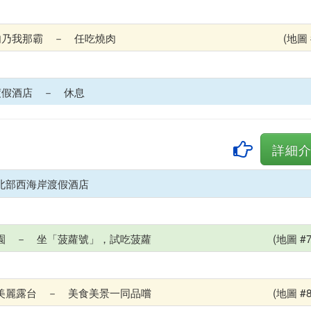
肉乃我那霸 － 任吃燒肉
(地圖 
渡假酒店 － 休息
詳細
北部西海岸渡假酒店
園 － 坐「菠蘿號」，試吃菠蘿
(地圖 #7
美麗露台 － 美食美景一同品嚐
(地圖 #8