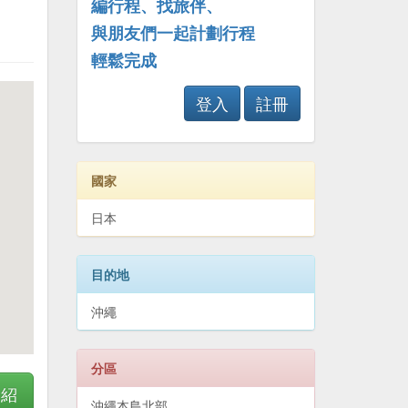
編行程、找旅伴、
與朋友們一起計劃行程
輕鬆完成
登入
註冊
國家
日本
目的地
沖繩
分區
介紹
沖繩本島北部