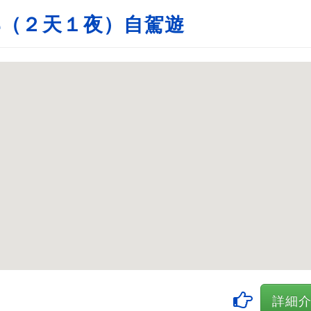
部（２天１夜）自駕遊
詳細