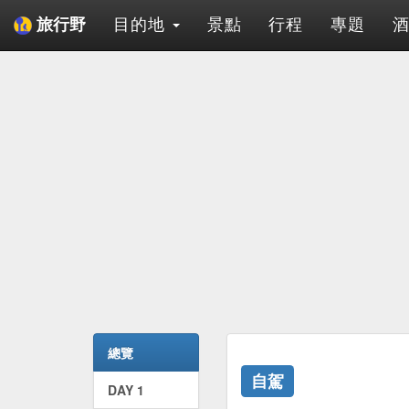
目的地
景點
行程
專題
旅行野
總覽
自駕
DAY 1