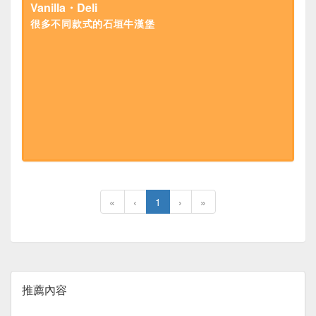
Vanilla・Deli
很多不同款式的石垣牛漢堡
«
‹
1
›
»
推薦內容