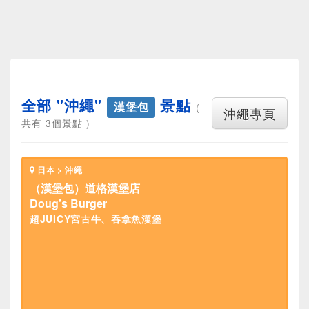
全部 "沖繩"
景點
漢堡包
(
沖繩專頁
共有 3個景點 )
日本 > 沖繩
（漢堡包）道格漢堡店
Doug's Burger
超JUICY宮古牛、吞拿魚漢堡