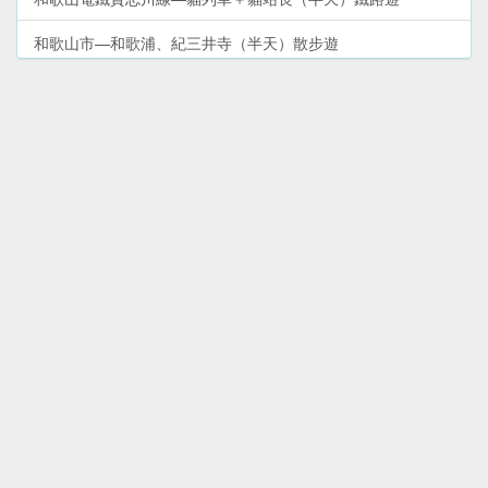
和歌山市—和歌浦、紀三井寺（半天）散步遊
和歌山熊野古道（２天）熊野三山深度遊
和歌山市周邊—加太、友島（１天）鯛魚列車＋出海遊
和歌山湯淺町—尋找日本醬油發源地（半天）鐵路／自駕遊