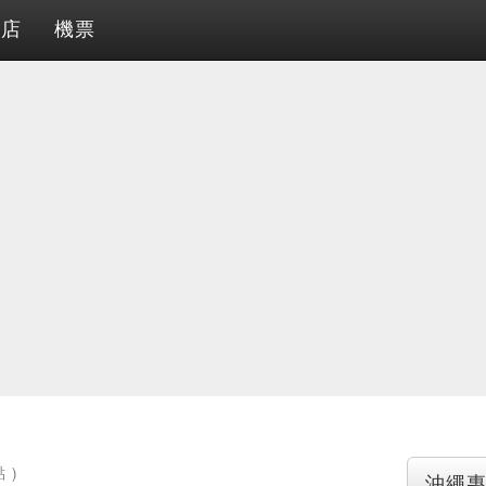
酒店
機票
 )
沖繩