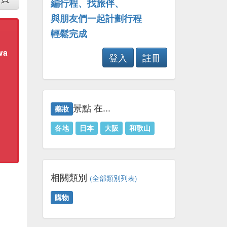
編行程、找旅伴、
與朋友們一起計劃行程
輕鬆完成
wa
登入
註冊
景點 在...
藥妝
各地
日本
大阪
和歌山
相關類別
(全部類別列表)
購物