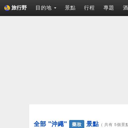
目的地
景點
行程
專題
旅行野
全部 "沖繩"
景點
藥妝
( 共有 5個景點