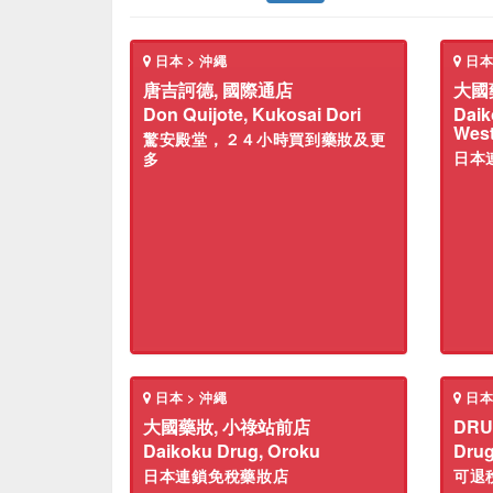
日本 > 沖繩
日本
唐吉訶德, 國際通店
大國
Don Quijote, Kukosai Dori
Daik
Wes
驚安殿堂，２４小時買到藥妝及更
日本
多
日本 > 沖繩
日本
大國藥妝, 小祿站前店
DRU
Daikoku Drug, Oroku
Drug
日本連鎖免稅藥妝店
可退