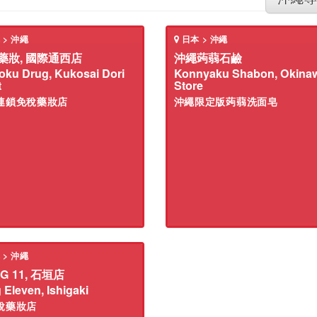
 > 沖繩
日本 > 沖繩
藥妝, 國際通西店
沖繩蒟蒻石鹼
oku Drug, Kukosai Dori
Konnyaku Shabon, Okina
t
Store
連鎖免稅藥妝店
沖繩限定版蒟蒻洗面皂
 > 沖繩
G 11, 石垣店
 Eleven, Ishigaki
稅藥妝店