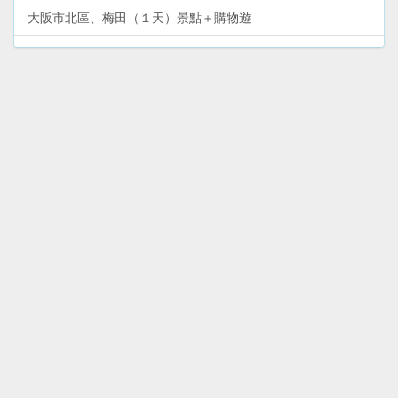
大阪市北區、梅田（１天）景點＋購物遊
大阪市（１天）周遊卡免費景點遊
大阪市新世界、阿倍野（１天）景點＋購物遊
和歌山遊艇城（１天）親子玩樂遊