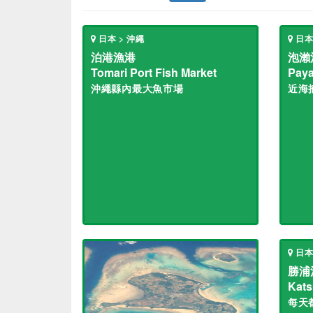
日本 > 沖繩
日本
泊港漁港
泡瀨
Tomari Port Fish Market
Paya
沖繩縣內最大魚市場
近海
日本
勝浦
Kats
每天