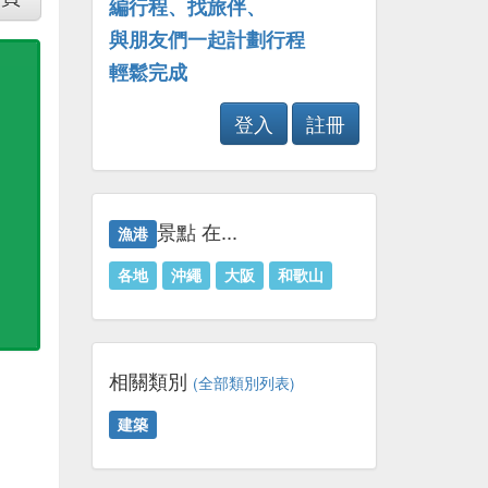
編行程、找旅伴、
與朋友們一起計劃行程
輕鬆完成
登入
註冊
景點 在...
漁港
各地
沖繩
大阪
和歌山
相關類別
(全部類別列表)
建築