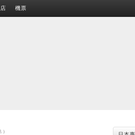
酒店
機票
 )
日本