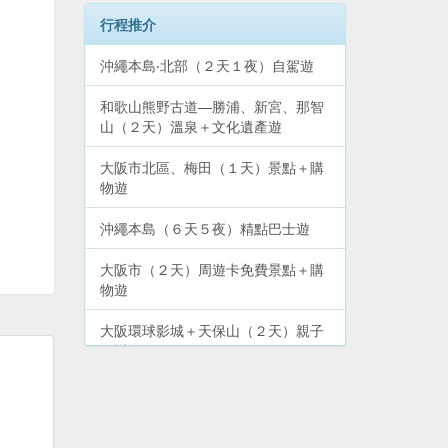
行程推介
沖繩本島‧北部（２天１夜）自駕遊
和歌山熊野古道—勝浦、新宮、那智
山（２天）溫泉＋文化遺產遊
大阪市北區、梅田（１天）景點＋購
物遊
沖繩本島（６天５夜）精點巴士遊
大阪市（２天）周遊卡免費景點＋購
物遊
大阪環球影城＋天保山（２天）親子
玩樂遊
和歌山南紀白濱（２天）溫泉＋景點
遊