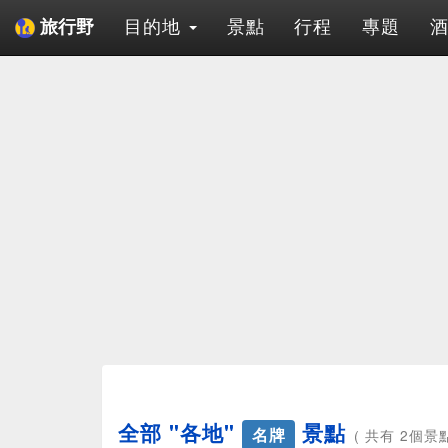
目的地
景點
行程
專題
旅行野
全部 "各地"
景點
名牌
( 共有 2個景點