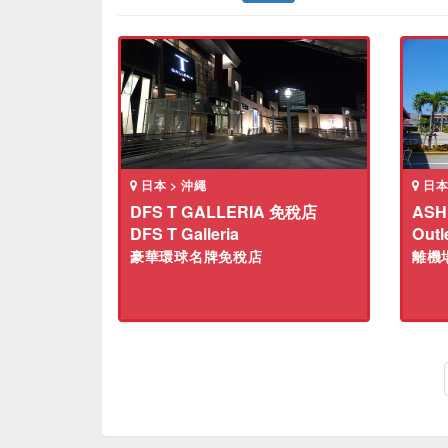
日本 > 沖繩
日本
DFS T GALLERIA 免稅店
ASH
DFS T Galleria
Outl
豪華環球名牌免稅店
離機