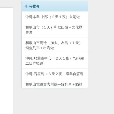
行程推介
沖繩本島‧中部（２天１夜）自駕遊
和歌山市（１天）和歌山城＋文化歷
史遊
和歌山市周邊—加太、友島（１天）
鯛魚列車＋出海遊
沖繩‧那霸市中心（２天１夜）YuiRail
二日券暢遊
沖繩‧石垣島（３天２夜）環島自駕遊
和歌山電鐵貴志川線—貓列車＋貓站
長（半天）鐵路遊
大阪市北區、梅田（１天）景點＋購
物遊