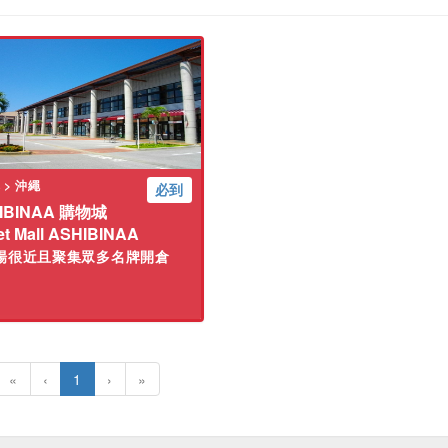
 > 沖繩
必到
IBINAA 購物城
et Mall ASHIBINAA
場很近且聚集眾多名牌開倉
«
‹
1
›
»