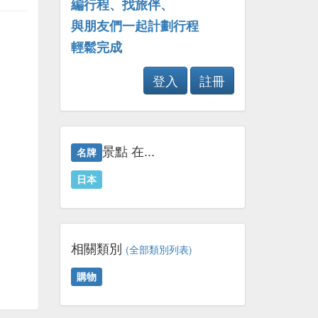
編行程、找旅伴、
與朋友們一起計劃行程
輕鬆完成
登入
註冊
景點 在...
名牌
日本
相關類別
(全部類別列表)
購物