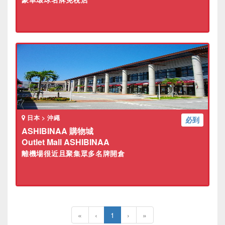
日本 > 沖繩
必到
ASHIBINAA 購物城
Outlet Mall ASHIBINAA
離機場很近且聚集眾多名牌開倉
«
‹
1
›
»