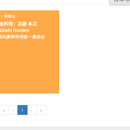
 > 和歌山
進料理）花菱 本店
bishi Honten
當到豪華料理都一應俱全
«
‹
1
›
»