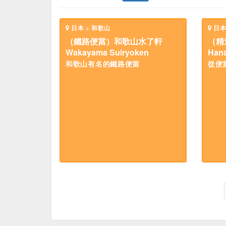
日本 > 和歌山
日本
（鐵路便當）和歌山水了軒
（精
Wakayama Suiryoken
Hana
和歌山有名的鐵路便當
從便