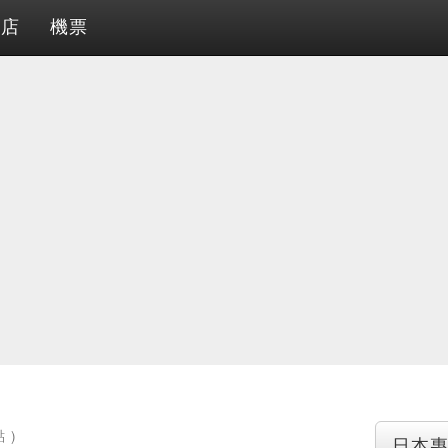
酒店
機票
 )
日本