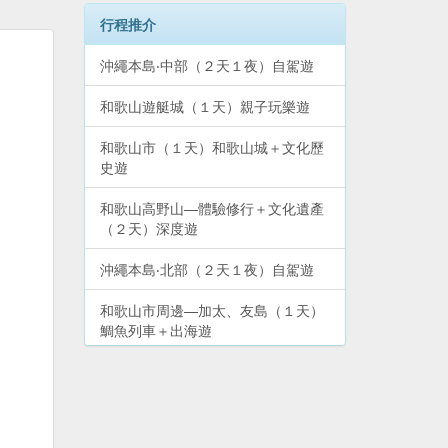
行程推介
沖繩本島‧中部（２天１夜）自駕遊
和歌山遊艇城（１天）親子玩樂遊
和歌山市（１天）和歌山城＋文化歷
史遊
和歌山高野山—體驗修行＋文化遺產
（２天）深度遊
沖繩本島‧北部（２天１夜）自駕遊
和歌山市周邊—加太、友島（１天）
鯛魚列車＋出海遊
和歌山市—和歌浦、紀三井寺（半
天）散步遊
大阪市道頓堀、難波、心齋橋（１