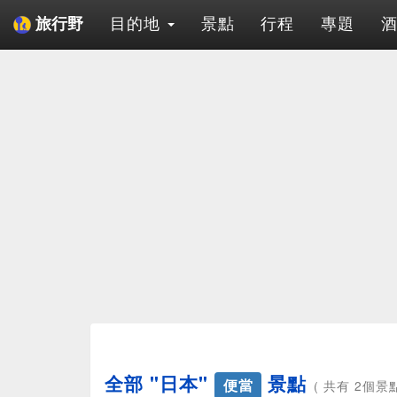
目的地
景點
行程
專題
旅行野
全部 "日本"
景點
便當
( 共有 2個景點