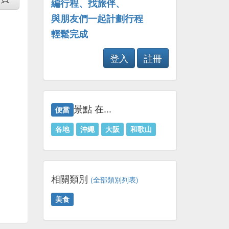
編行程、找旅伴、
與朋友們一起計劃行程
輕鬆完成
登入
註冊
景點 在...
便當
各地
沖繩
大阪
和歌山
相關類別
(全部類別列表)
美食