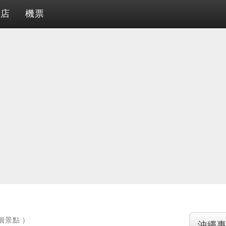
酒店
機票
7個景點 )
沖繩