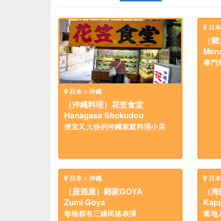
日本
（鄉
Men
專門
日本 > 沖繩
（沖繩料理）花笠食堂
Hanagasa Shokudou
便宜又大份的沖繩家庭料理小店
日本 > 沖繩
日本
（居酒屋）鄉家GOYA
（海
Zumi Goya
Kapp
每晚都有三線民謠表演
當地