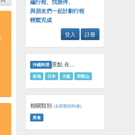
編行程、找旅伴、
與朋友們一起計劃行程
輕鬆完成
登入
註冊
景
景點 在...
沖繩料理
各地
日本
大阪
和歌山
相關類別
(全部類別列表)
美食