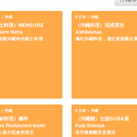
 > 沖繩
日本 > 沖繩
土料理）MENSORE
（沖繩料理）琉球茶坊
sore Naha
Ashibiunaa
泡製沖繩特色鄉土料理
邊吃沖繩料理，邊欣賞庭園石
 > 沖繩
日本 > 沖繩
鮮料理）磯亭
（沖繩麵）古謝SOBA屋
o Restaurant Isotei
Koja Sobaya
人推介抵食料理店
老字號製麵所直營店