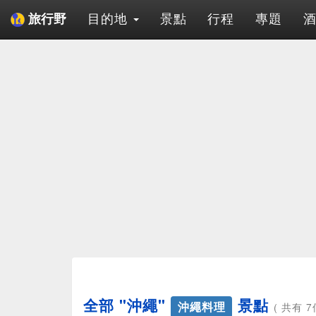
目的地
景點
行程
專題
旅行野
全部 "沖繩"
景點
沖繩料理
( 共有 