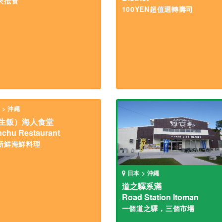
夾抵食
100YEN超值迴轉壽司
 > 沖繩
生飯）海人食堂
chu Restaurant
新鮮海鮮料理
日本 > 沖繩
道之驛系滿
Road Station Itoman
一個道之驛，三個市場