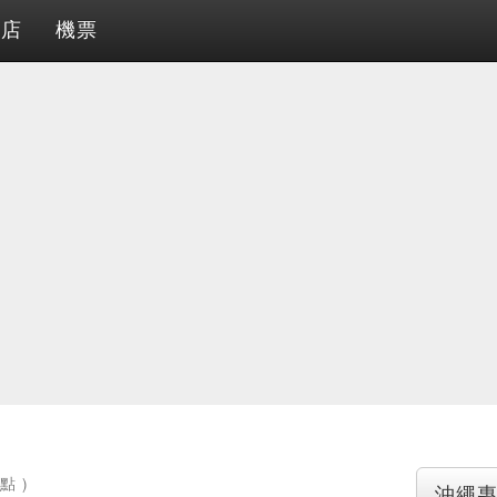
酒店
機票
點 )
沖繩