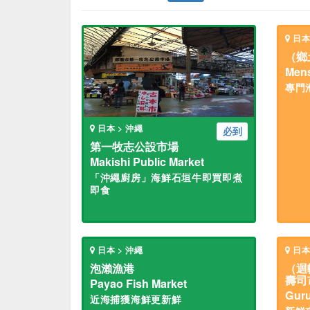
日本
（鄉
Men
專門
日本 > 沖繩
必到
第一牧志公設市場
Makishi Public Market
「沖繩廚房」海鮮石垣牛即買即煮
即食
日本 > 沖繩
日本
泡瀨漁港
（迴
壽司
Payao Fish Market
Guru
近海捕獲海鮮更新鮮