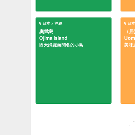
日本 > 沖繩
日本
奧武島
（居
Ojima Island
Uom
因天婦羅而聞名的小島
美味