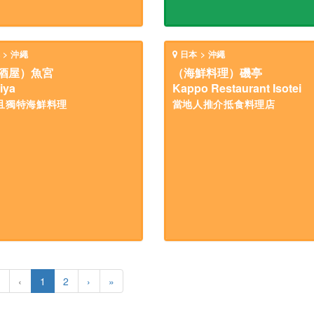
 > 沖繩
日本 > 沖繩
酒屋）魚宮
（海鮮料理）磯亭
iya
Kappo Restaurant Isotei
且獨特海鮮料理
當地人推介抵食料理店
«
‹
1
2
›
»