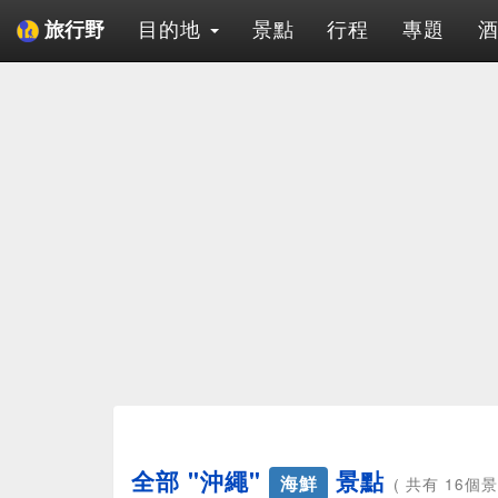
目的地
景點
行程
專題
旅行野
全部 "沖繩"
景點
海鮮
( 共有 16個景