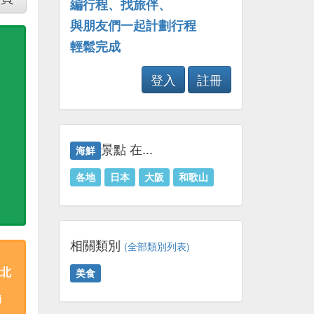
編行程、找旅伴、
與朋友們一起計劃行程
輕鬆完成
登入
註冊
景點 在...
海鮮
各地
日本
大阪
和歌山
相關類別
(全部類別列表)
 北
美食
i