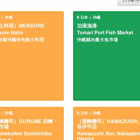
 > 沖繩
日本 > 沖繩
土料理）MENSORE
泊港漁港
sore Naha
Tomari Port Fish Market
泡製沖繩特色鄉土料理
沖繩縣內最大魚市場
 > 沖繩
日本 > 沖繩
轉壽司）GURUME 回轉・
（迴轉壽司）HAMAZUSHI,
市場
谷伊平店
mekaiten Sushiichiba
Hamazushi, Ihei, Nakagam
District