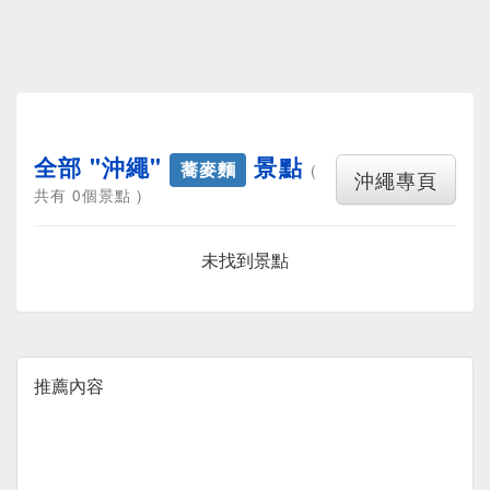
全部 "沖繩"
景點
蕎麥麵
(
沖繩專頁
共有 0個景點 )
未找到景點
推薦內容