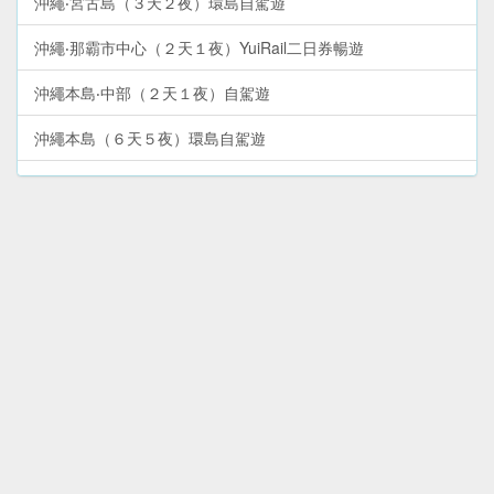
沖繩‧宮古島（３天２夜）環島自駕遊
沖繩‧那霸市中心（２天１夜）YuiRail二日券暢遊
沖繩本島‧中部（２天１夜）自駕遊
沖繩本島（６天５夜）環島自駕遊
沖繩本島‧南部（１天）自駕遊
沖繩本島‧北部（２天１夜）自駕遊