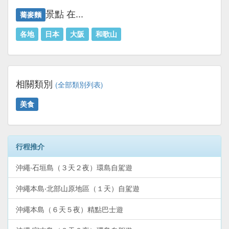
景點 在...
蕎麥麵
各地
日本
大阪
和歌山
相關類別
(全部類別列表)
美食
行程推介
沖繩‧石垣島（３天２夜）環島自駕遊
沖繩本島‧北部山原地區（１天）自駕遊
沖繩本島（６天５夜）精點巴士遊