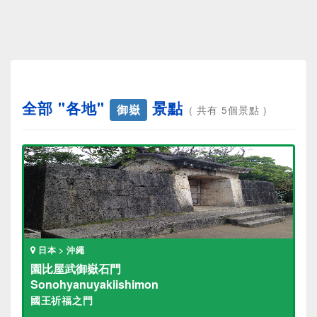
全部 "各地"
景點
御嶽
( 共有 5個景點 )
日本 > 沖繩
園比屋武御嶽石門
Sonohyanuyakiishimon
國王祈福之門