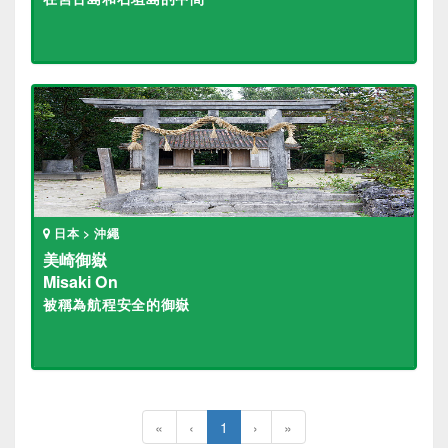
日本 > 沖繩
美崎御嶽
Misaki On
被稱為航程安全的御嶽
«
‹
1
›
»