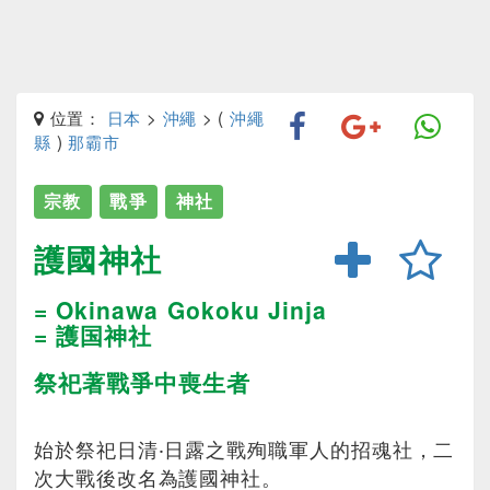
位置：
日本
>
沖繩
> (
沖繩
縣
)
那霸市
宗教
戰爭
神社
護國神社
= Okinawa Gokoku Jinja
= 護国神社
祭祀著戰爭中喪生者
始於祭祀日清‧日露之戰殉職軍人的招魂社，二
次大戰後改名為護國神社。