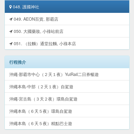
048. 護國神社
049. AEON百貨, 那霸店
050. 大國藥妝, 小祿站前店
051. （拉麵）通堂拉麵, 小祿本店
行程推介
沖繩‧那霸市中心（２天１夜）YuiRail二日券暢遊
沖繩本島‧中部（２天１夜）自駕遊
沖繩‧宮古島（３天２夜）環島自駕遊
沖繩本島（６天５夜）環島自駕遊
沖繩本島（６天５夜）精點巴士遊