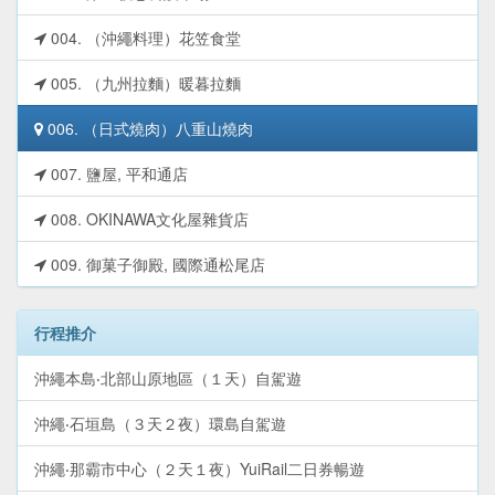
004. （沖繩料理）花笠食堂
005. （九州拉麵）暖暮拉麵
006. （日式燒肉）八重山燒肉
007. 鹽屋, 平和通店
008. OKINAWA文化屋雜貨店
009. 御菓子御殿, 國際通松尾店
行程推介
沖繩本島‧北部山原地區（１天）自駕遊
沖繩‧石垣島（３天２夜）環島自駕遊
沖繩‧那霸市中心（２天１夜）YuiRail二日券暢遊