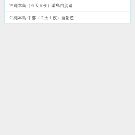
沖繩本島（６天５夜）環島自駕遊
沖繩本島‧中部（２天１夜）自駕遊