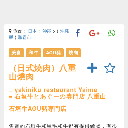
位置：
日本
>
沖繩
> (
沖繩
縣
)
那霸市
美食
和牛
AGU豬
燒肉
（日式燒肉）八重
山燒肉
= yakiniku restaurant Yaima
= 石垣牛とあぐーの専門店 八重山
石垣牛AGU豬專門店
售賣的石垣牛和黑毛和牛都有提供編號，有很