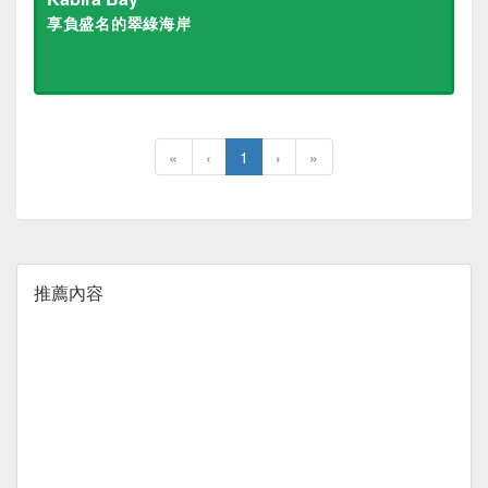
享負盛名的翠綠海岸
«
‹
1
›
»
推薦內容