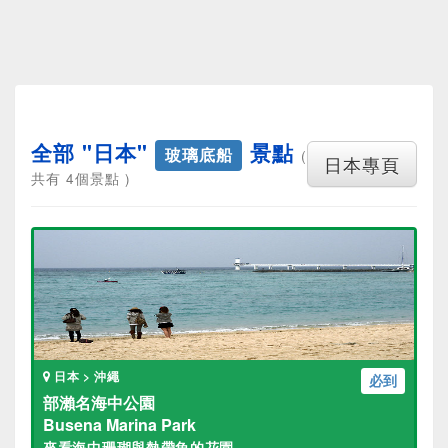
全部 "日本"
景點
玻璃底船
(
日本專頁
共有 4個景點 )
日本 > 沖繩
必到
部瀨名海中公園
Busena Marina Park
來看海中珊瑚與熱帶魚的花園