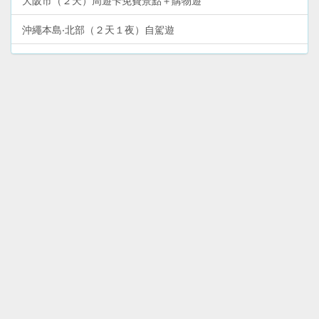
大阪市（２天）周遊卡免費景點＋購物遊
沖繩本島‧北部（２天１夜）自駕遊
和歌山熊野古道—勝浦、新宮、那智山（２天）溫泉＋文化遺
產遊
和歌山高野山—體驗修行＋文化遺產（２天）深度遊
大阪市新世界、阿倍野（１天）景點＋購物遊