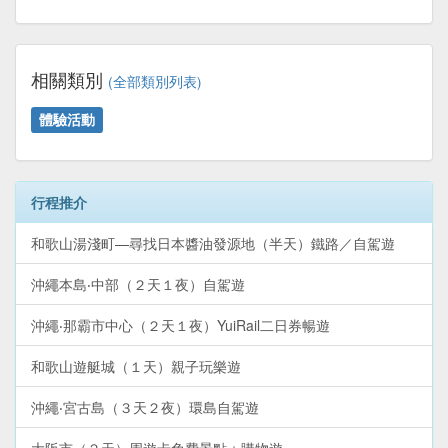
相關類別
(全部類別列表)
體驗活動
行程推介
和歌山湯淺町—尋找日本醬油發源地（半天）鐵路／自駕遊
沖繩本島‧中部（２天１夜）自駕遊
沖繩‧那霸市中心（２天１夜）YuiRail二日券暢遊
和歌山遊艇城（１天）親子玩樂遊
沖繩‧宮古島（３天２夜）環島自駕遊