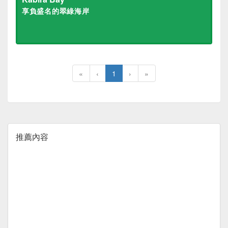
享負盛名的翠綠海岸
«
‹
1
›
»
推薦內容