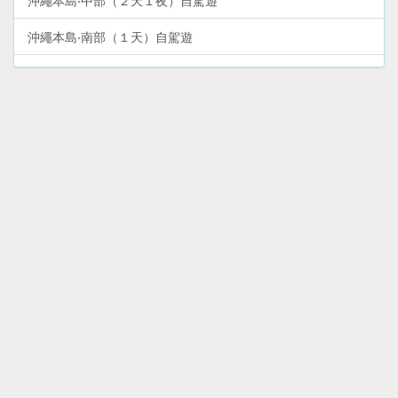
沖繩本島‧中部（２天１夜）自駕遊
沖繩本島‧南部（１天）自駕遊
沖繩本島（６天５夜）精點巴士遊
沖繩本島‧北部山原地區（１天）自駕遊