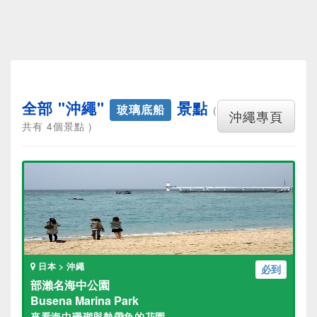
全部 "沖繩"
景點
玻璃底船
(
沖繩專頁
共有 4個景點 )
日本 > 沖繩
必到
部瀨名海中公園
Busena Marina Park
來看海中珊瑚與熱帶魚的花園