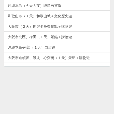
沖繩本島（６天５夜）環島自駕遊
和歌山市（１天）和歌山城＋文化歷史遊
大阪市（２天）周遊卡免費景點＋購物遊
大阪市北區、梅田（１天）景點＋購物遊
沖繩本島‧南部（１天）自駕遊
大阪市道頓堀、難波、心齋橋（１天）景點＋購物遊
沖繩‧那霸市中心（２天１夜）YuiRail二日券暢遊
和歌山南紀白濱（２天）溫泉＋景點遊
和歌山熊野古道—勝浦、新宮、那智山（２天）溫泉＋文化遺
產遊