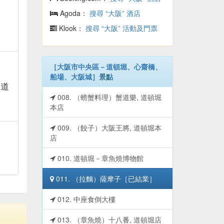
Agoda：
搜尋 “大阪” 酒店
Klook：
搜尋 “大阪” 活動及門票
［
大阪市中央區－道頓堀、心齋橋、
船場、大阪城
］景點
 道
008. （螃蟹料理）蟹道樂, 道頓堀
本店
009. （餃子）大阪王將, 道頓堀本
店
010. 道頓堀－章魚燒博物館
011. （拉麵）薩摩子［已結業］
012. 中座食倒大樓
013. （章魚燒）十八番, 道頓堀店