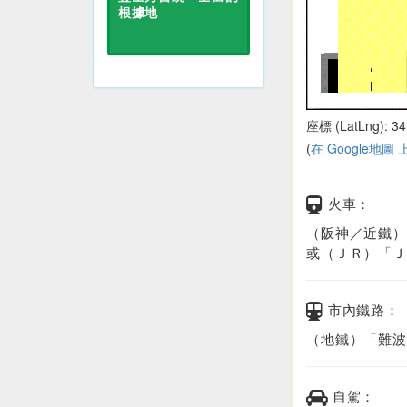
根據地
座標 (LatLng): 34
(
在 Google地圖
火車：
（阪神／近鐵）
或（ＪＲ）「Ｊ
市內鐵路：
（地鐵）「難波
自駕：