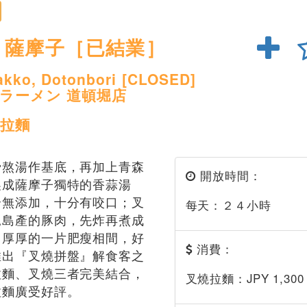
）薩摩子［已結業］
akko, Dotonbori [CLOSED]
子ラーメン 道頓堀店
拉麵
骨熬湯作基底，再加上青森
開放時間：
製成薩摩子獨特的香蒜湯
全無添加，十分有咬口；叉
每天：２４小時
兒島產的豚肉，先炸再煮成
，厚厚的一片肥瘦相間，好
消費：
推出『叉燒拼盤』解食客之
拉麵、叉燒三者完美結合，
叉燒拉麵：JPY 1,300
拉麵廣受好評。