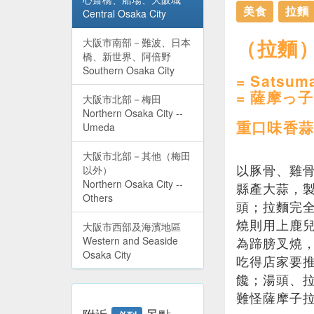
美食
拉麵
Central Osaka City
（拉麵
大阪市南部－難波、日本
橋、新世界、阿倍野
Southern Osaka City
= Satsum
= 薩摩っ
大阪市北部－梅田
Northern Osaka City --
重口味香蒜
Umeda
大阪市北部－其他（梅田
以豚骨、雞
以外）
Northern Osaka City --
縣產大蒜，
Others
頭；拉麵完
燒則用上鹿
大阪市西部及海濱地區
Western and Seaside
為蹄膀叉燒
Osaka City
吃得店家要
饞；湯頭、
難怪薩摩子