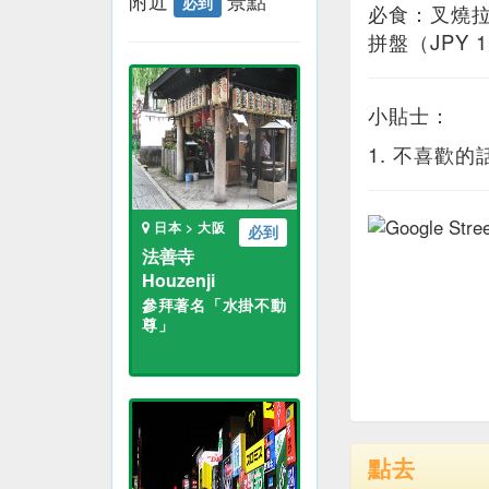
附近
景點
必到
必食：叉燒拉麵
拼盤（JPY 1
小貼士：
1. 不喜歡
日本 > 大阪
必到
法善寺
Houzenji
參拜著名「水掛不動
尊」
點去