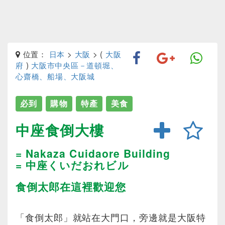
位置：
日本
>
大阪
> (
大阪
府
)
大阪市中央區－道頓堀、
心齋橋、船場、大阪城
必到
購物
特產
美食
中座食倒大樓
= Nakaza Cuidaore Building
= 中座くいだおれビル
食倒太郎在這裡歡迎您
「食倒太郎」就站在大門口，旁邊就是大阪特