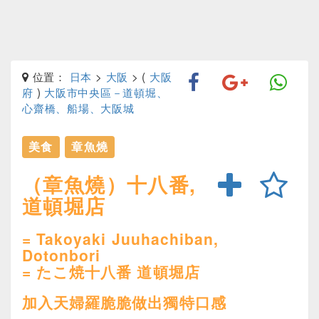
位置：
日本
>
大阪
> (
大阪
府
)
大阪市中央區－道頓堀、
心齋橋、船場、大阪城
美食
章魚燒
（章魚燒）十八番,
道頓堀店
= Takoyaki Juuhachiban,
Dotonbori
= たこ焼十八番 道頓堀店
加入天婦羅脆脆做出獨特口感