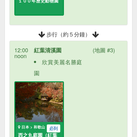
１００年歷史動物園
步行（約５分鐘）
12:00
(地圖 #3)
紅葉清溪園
noon
欣賞美麗名勝庭
園
日本 > 和歌山
必到
西之丸庭園（紅葉