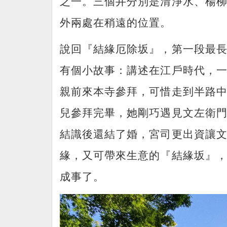
之一。三個井分別是清淨水、楊
外兩處在稍遠的位置。
說回『結緣厄除坂』，第一段最
有個小故事：講述在江戶時代，一
親前來本寺參拜，可惜走到半路
兒參拜完畢，她剛巧遇見文左衛
結識後還結了婚，宮司更出資讓
緣，又可帶來生意的『結緣坂』
成事了。