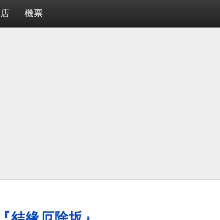
酒店
機票
『結緣厄除坂』