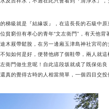
柳水及吉祥水，不過在此只會看到『清淨水』，
長的梯級就是『結緣坂』，在這長長的石級中原
位貧窮但有孝心的青年“文左衛門”，有天他背
中途木屐帶鬆脫，在另一邊廂玉津島神社宮司的
門不知如何是好，便替他綁了個鞋帶，兩人就這
文左衛門做生意呢！自此這段坂就成了既保佑良
，還真的覺得古時的人相當簡單，一個四目交投