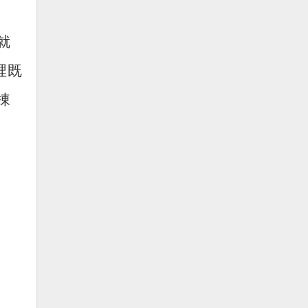
就
裡既
棟