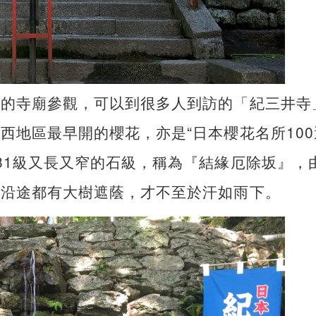
色的寺廟參觀，可以到很多人到訪的「紀三井寺
西地區最早開的櫻花，亦是“日本櫻花名所100
31級又長又窄的石級，稱為『結緣厄除坂』，
好沿途都有大樹遮蔭，才不至於汗如雨下。