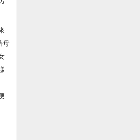
另
「三段壁」「千疊敷」
「圓月島」－－白濱名
勝，非去不可
來
著母
白色的海岸－－「白崎海
岸」
女
樣
不止是日本醬油的發源地
－－「湯淺」
便
「和歌山遊艇城」食買玩
－－「黑潮市場」、「紀
之國水果村」、「歐羅巴
港」