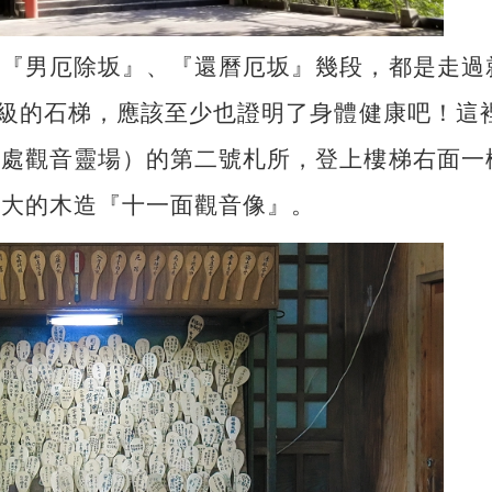
、『男厄除坂』、『還曆厄坂』幾段，都是走過
1級的石梯，應該至少也證明了身體健康吧！這
３處觀音靈場）的第二號札所，登上樓梯右面一
最大的木造『十一面觀音像』。