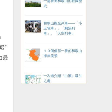
一篇看透和歌山的戰國歷
史
和歌山觀光列車——「小
玉電車」、「鯛魚列
車」、「天空列車」
」
選”
１０個值得一看的和歌山
海岸美景
由最
一次過介紹『白濱』吸引
之處
白濱溫泉——六個特色外
湯