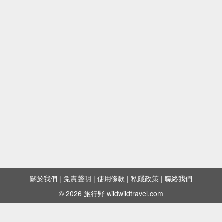
白色的海岸－－「白崎海岸」
不止是日本醬油的發源地－－「湯淺」
「和歌山遊艇城」食買玩－－「黑潮市場」、「紀
之國水果村」、「歐羅巴港」
「紀三井寺」的２３１級『結緣厄除坂』
關於我們
|
免責聲明
|
使用條款
|
私隱政策
|
聯絡我們
© 2026 旅行野 wildwildtravel.com
充滿生命力的人偶神社－－「淡嶋神社」