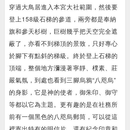
穿過大鳥居進入本宮大社範圍，然後要
登上158級石梯的參道，兩旁都是奉納
旗和參天杉樹，巨樹幾乎把天空完全遮
蔽了，亦看不到梯頂的景致，只好專心
於腳下有點斜的梯級。終於登上石梯的
頂端，整個地方瀰漫著寧靜、樸素、莊
嚴氣氛，到處也看到三腳烏鴉“八咫烏”
的身影，它是神的使者，御朱印、御守
等都以它為主題。更有趣的是在社務所
前有一個黑色的八咫烏郵筒，可以從這
裡寄出特有的明信片，還有紀念印章和