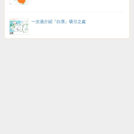
一次過介紹『白濱』吸引之處
白濱溫泉——六個特色外湯
『熊野三山』（二）——「熊野本宮大社、大齋
原、湯之峰溫泉」
『熊野三山』（一）——「大門坂、熊野那智大
社、青岸渡寺、那智瀑布」
排列得過份整齊的巨石－－「橋杭岩」