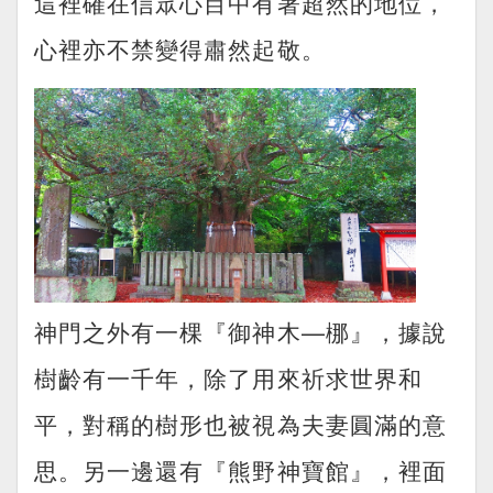
這裡確在信眾心目中有著超然的地位，
心裡亦不禁變得肅然起敬。
神門之外有一棵『御神木—梛』，據說
樹齡有一千年，除了用來祈求世界和
平，對稱的樹形也被視為夫妻圓滿的意
思。另一邊還有『熊野神寶館』，裡面